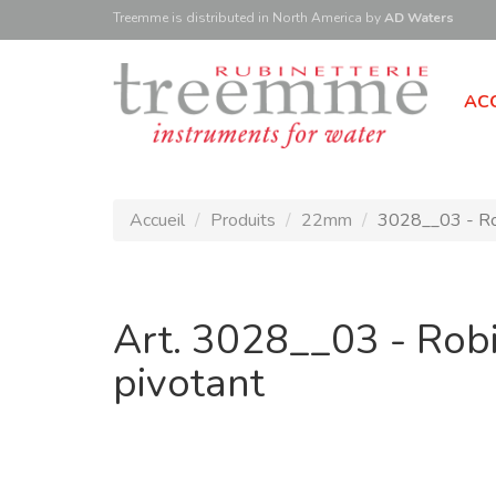
Treemme is
distributed
in North America
by
AD Waters
ACC
Accueil
Produits
22mm
3028__03 - Rob
Art. 3028__03 - Robi
pivotant