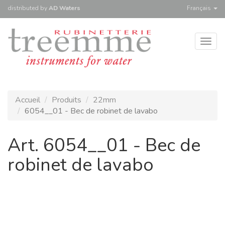
distributed
by
AD Waters
Français
Togg
navig
Accueil
Produits
22mm
6054__01 - Bec de robinet de lavabo
Art. 6054__01 - Bec de
robinet de lavabo