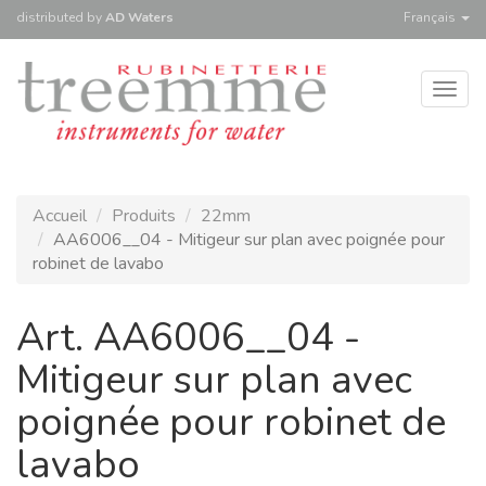
distributed
by
AD Waters
Français
Togg
navig
Accueil
Produits
22mm
AA6006__04 - Mitigeur sur plan avec poignée pour
robinet de lavabo
Art. AA6006__04 -
Mitigeur sur plan avec
poignée pour robinet de
lavabo