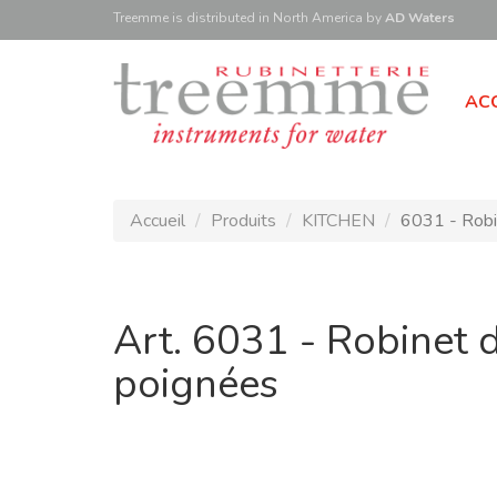
Treemme is
distributed
in North America
by
AD Waters
ACC
Accueil
Produits
KITCHEN
6031 - Robin
Art. 6031 - Robinet d
poignées