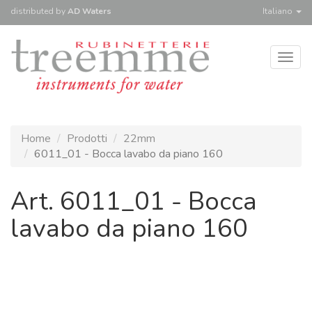
distributed
by
AD Waters
Italiano
Togg
navig
Home
Prodotti
22mm
6011_01 - Bocca lavabo da piano 160
Art. 6011_01 - Bocca
lavabo da piano 160