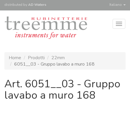
distributed
by
AD Waters
Italiano
Togg
navig
Home
Prodotti
22mm
6051__03 - Gruppo lavabo a muro 168
Art. 6051__03 - Gruppo
lavabo a muro 168