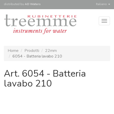
distributed
by
AD Waters
Italiano
Togg
navig
Home
Prodotti
22mm
6054 - Batteria lavabo 210
Art. 6054 - Batteria
lavabo 210