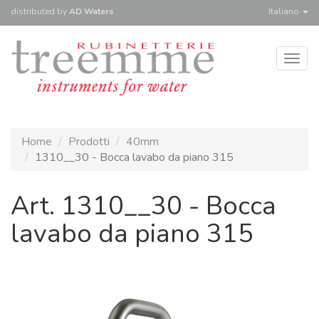
distributed
by
AD Waters
Italiano
Togg
navig
Home
Prodotti
40mm
1310__30 - Bocca lavabo da piano 315
Art. 1310__30 - Bocca
lavabo da piano 315