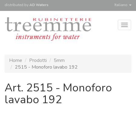
distributed
by
AD Waters
Italiano
Togg
navig
Home
Prodotti
5mm
2515 - Monoforo lavabo 192
Art. 2515 - Monoforo
lavabo 192