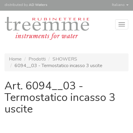
distributed
by
AD Waters
Italiano
Togg
navig
Home
Prodotti
SHOWERS
6094__03 - Termostatico incasso 3 uscite
Art. 6094__03 -
Termostatico incasso 3
uscite