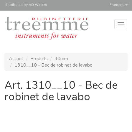
distributed
by
AD Waters
Français
Togg
navig
Accueil
Produits
40mm
1310__10 - Bec de robinet de lavabo
Art. 1310__10 - Bec de
robinet de lavabo