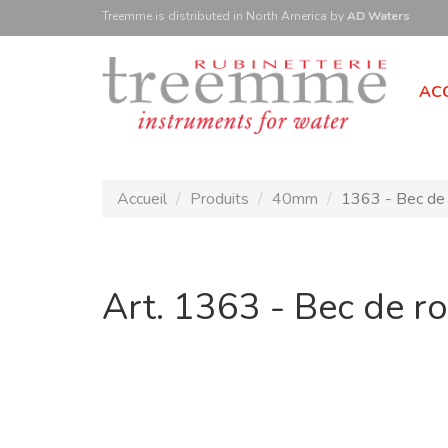
Treemme is
distributed
in North America
by
AD Waters
ACC
Accueil
Produits
40mm
1363 - Bec de 
Art. 1363 - Bec de r