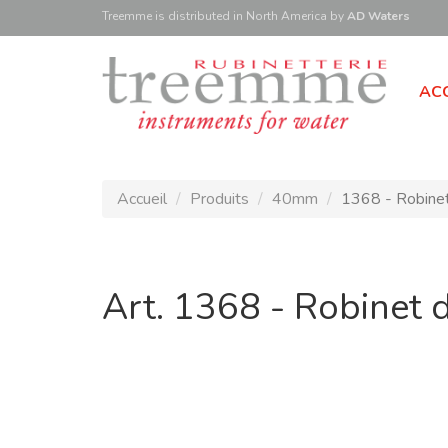
Treemme is
distributed
in North America
by
AD Waters
ACC
Accueil
Produits
40mm
1368 - Robinet
Art. 1368 - Robinet 